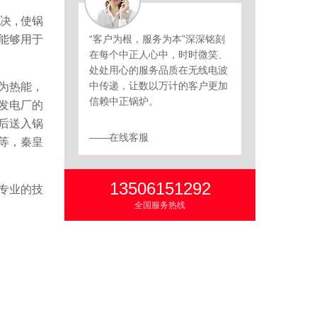
 , 使锅
气能够用于
“客户为根，服务为本”深深铭刻
在每个中正人心中，时时微笑、
处处用心的服务品质在无线电波
中传递，让数以万计的客户更加
为热能，
信赖中正锅炉。
发电厂的
后送入锅
——在线客服
等，秦皇
13506151292
专业的技
全国服务热线