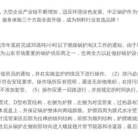
，大型企业产业链不断增加，适应环境绿色发展。中正锅炉作为
、服务体验三个方面全面升级，成为饲料行业首选品牌！
市年底前完成35蒸吨/小时以下燃煤锅炉淘汰工作的通知。由于
作为山东市场重要的锅炉供应商之一，也将全力以赴做好锅炉设
学值班员的通知，并在实施监护的情况下进行操作。（2）排污必
应符合安现要求。操作场所应有照明，通道无杂物堆积，在排污
并不准加套管。（5）操作应逐一回路进行，并按规定的时间执行
纵置式、D型布置结构，右侧为炉膛，左侧为对流管束，过热器布
体底盘上，并保证锅炉整体向两端膨胀。炉膛四周为膜式水冷壁
对流管束区后部为拉稀的错列结构，前部为顺列结构，炉膛燃烧
然后从锅炉左侧前部转向进入螺旋翅片管节能器和冷凝器，最后