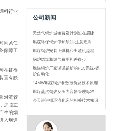
饲料行业
公司新闻
天然气锅炉城镇普及计划迫在眉睫
燃煤环保锅炉停炉须知-注意规则
时间紧任
备保障工
燃煤锅炉安装上煤机和出渣机流程
锅炉燃煤和燃气费用相差多少
燃煤锅炉厂家说说锅炉的PLC系统-锅
须在征得
炉自动化
装置有缺
14MW燃煤锅炉参数报价及技术原理
。
燃煤蒸汽锅炉及压力容器管理标准
置对流管
今天讲讲循环流化床的相关技术知识
，炉膛左
产生的烟
进入烟道