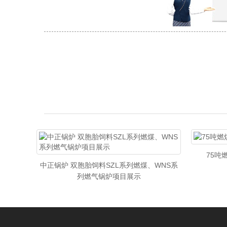
75吨
目（新郑
中正锅炉 双胞胎饲料SZL系列燃煤、WNS系
列燃气锅炉项目展示