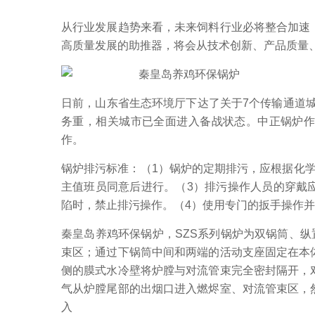
从行业发展趋势来看，未来饲料行业必将整合加速
高质量发展的助推器，将会从技术创新、产品质量
日前，山东省生态环境厅下达了关于7个传输通道城
务重，相关城市已全面进入备战状态。中正锅炉
作。
锅炉排污标准：（1）锅炉的定期排污，应根据化
主值班员同意后进行。（3）排污操作人员的穿戴
陷时，禁止排污操作。（4）使用专门的扳手操作
秦皇岛养鸡环保锅炉，SZS系列锅炉为双锅筒、
束区；通过下锅筒中间和两端的活动支座固定在本
侧的膜式水冷壁将炉膛与对流管束完全密封隔开，
气从炉膛尾部的出烟口进入燃烬室、对流管束区，
入