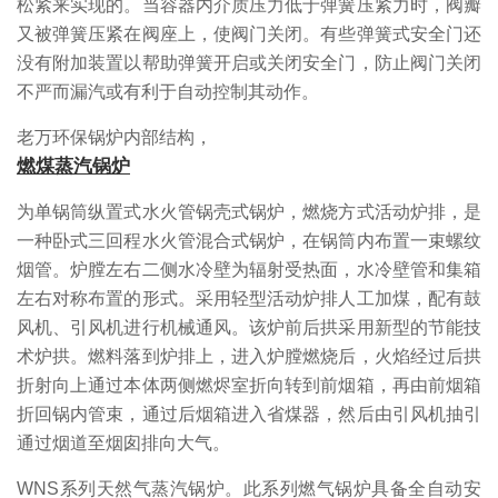
松紧来实现的。当容器内介质压力低于弹簧压紧力时，阀瓣
又被弹簧压紧在阀座上，使阀门关闭。有些弹簧式安全门还
没有附加装置以帮助弹簧开启或关闭安全门，防止阀门关闭
不严而漏汽或有利于自动控制其动作。
老万环保锅炉内部结构，
燃煤蒸汽锅炉
为单锅筒纵置式水火管锅壳式锅炉，燃烧方式活动炉排，是
一种卧式三回程水火管混合式锅炉，在锅筒内布置一束螺纹
烟管。炉膛左右二侧水冷壁为辐射受热面，水冷壁管和集箱
左右对称布置的形式。采用轻型活动炉排人工加煤，配有鼓
风机、引风机进行机械通风。该炉前后拱采用新型的节能技
术炉拱。燃料落到炉排上，进入炉膛燃烧后，火焰经过后拱
折射向上通过本体两侧燃烬室折向转到前烟箱，再由前烟箱
折回锅内管束，通过后烟箱进入省煤器，然后由引风机抽引
通过烟道至烟囱排向大气。
WNS系列天然气蒸汽锅炉。此系列燃气锅炉具备全自动安