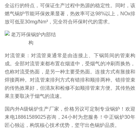
全运行的特点，可保证生产过程中热源的稳定性。同时，该
燃气锅炉节能环保效果显著，热效率可达98%以上，NOx排
放可低至30mg/Nm³，完全符合环保时代的需求。
对流管束：对流管束通常是由连接上、下锅筒间的管束构
成。全部对流管束都布置在烟道中，受烟气的冲刷而换热，
也称对流受热面，是另一种主要受热面。连接方式有胀接和
焊接两种。对流管束排列方式有错排和顺排两种。错排管束
的传热效果好，但清灰和检修不如顺排管束方便。其传热效
果主要取决于烟气的流速。
国内外A级锅炉生产厂家，价格另议可定制专业锅炉！欢迎
来电18861589025咨询，24小时为您服务！中正锅炉30年
匠心独运，构筑核心技术优势，坚守出色锅炉品质。