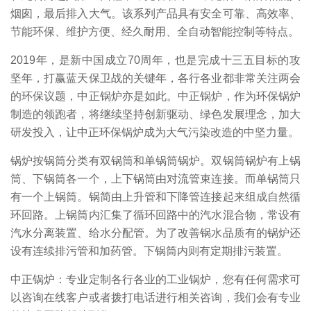
烟囱，最后排入大气。该系列产品具有安全可靠、高效率、
节能环保、维护方便、经久耐用、全自动智能控制等特点。
2019年，是新中国成立70周年，也是完成十三五目标的攻
坚年，打赢蓝天保卫战的关键年，各行各业都非常关注两会
的环保议题，中正锅炉亦是如此。中正锅炉，作为环保锅炉
制造的领跑者，将继续坚持创新驱动、绿色发展理念，加大
研发投入，让中正环保锅炉成为大气污染改造的中坚力量。
锅炉按锅筒分类有双锅筒和单锅筒锅炉。双锅筒锅炉有上锅
筒、下锅筒各一个，上下锅筒由对流管束连接。而单锅筒只
有一个上锅筒。锅简由上升管和下降管连接起来组成自然循
环回路。上锅筒内汇集了循环回路中的汽水混合物，常设有
汽水分离装置、给水分配管。为了改善锅水品质有的锅炉还
设有连续排污管和加药管。下锅筒内则有定期排污装置。
中正锅炉：专业定制各行各业的工业锅炉，您有任何需求可
以咨询在线客户或者拨打电话进行相关咨询，我们会有专业