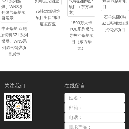
75吨燃煤锅炉
石羊集团6吨
项目出口到印
1500万大卡
SZL系列燃煤蒸
度尼西亚
中正锅炉 双胞
YQL系列燃气
汽锅炉项目
胎饲料SZL系列
导热油锅炉项
燃煤、WNS系
目（东方华
列燃气锅炉项
龙）
目展示
关注我们
在线留言