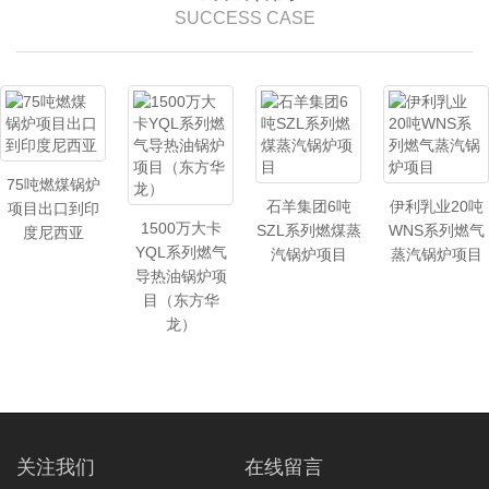
SUCCESS CASE
75吨燃煤锅炉
石羊集团6吨
伊利乳业20吨
项目出口到印
1500万大卡
SZL系列燃煤蒸
WNS系列燃气
度尼西亚
YQL系列燃气
汽锅炉项目
蒸汽锅炉项目
导热油锅炉项
目（东方华
龙）
关注我们
在线留言