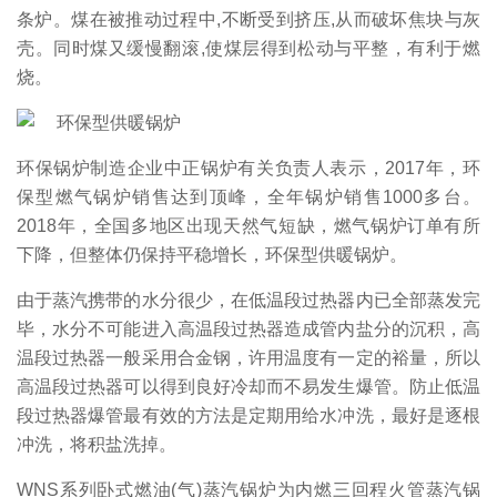
条炉。煤在被推动过程中,不断受到挤压,从而破坏焦块与灰
壳。同时煤又缓慢翻滚,使煤层得到松动与平整，有利于燃
烧。
环保锅炉制造企业中正锅炉有关负责人表示，2017年，环
保型燃气锅炉销售达到顶峰，全年锅炉销售1000多台。
2018年，全国多地区出现天然气短缺，燃气锅炉订单有所
下降，但整体仍保持平稳增长，环保型供暖锅炉。
由于蒸汽携带的水分很少，在低温段过热器内已全部蒸发完
毕，水分不可能进入高温段过热器造成管内盐分的沉积，高
温段过热器一般采用合金钢，许用温度有一定的裕量，所以
高温段过热器可以得到良好冷却而不易发生爆管。防止低温
段过热器爆管最有效的方法是定期用给水冲洗，最好是逐根
冲洗，将积盐洗掉。
WNS系列卧式燃油(气)蒸汽锅炉为内燃三回程火管蒸汽锅