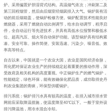
炉。采用偏置炉胆湿背式结构。高温烟气依次；冲刷第二及
第三回程烟管，然后由后烟室经烟囱排入大气。锅炉装有活
动的前后烟箱盖，使锅炉检修方便。锅炉配置技术性能良好
燃烧器，采用了燃烧自动比例调节，给水自动调节，程序启
停，全自动运行等先进技术，并具有高低水位报警和极低水
位、超高汽压、熄火等自动保护功能。该型锅炉具有结构紧
凑、安全可靠、操作简便、安装迅速、污染少、噪音低、效
率高等特点。
自古以来，中国就是一个农业大国，农业是国民经济命脉，
而化肥对保证农业生产的持续稳定起着重要的推动作用，深
受政府及相关机构的高度重视。中正锅炉生产的燃气锅炉，
性能稳定，绿色环保，能有效确保化肥品质，成功取得史丹
利农业集团的青睐，环保型供暖锅炉。
排污系统：锅炉排污水具有较高的温度，在排入城市排水管
网前应采取降温措施，使温度降至40℃以下。一般于室外设
排污降温池，用冷水混合冷却。