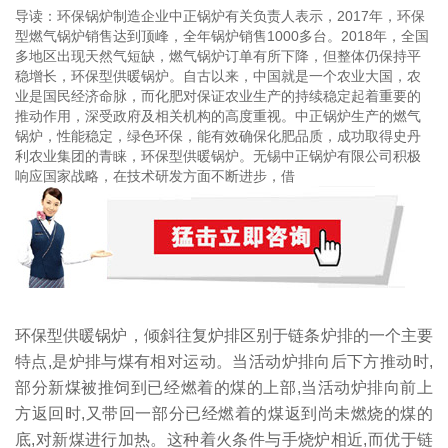
导读：环保锅炉制造企业中正锅炉有关负责人表示，2017年，环保
型燃气锅炉销售达到顶峰，全年锅炉销售1000多台。2018年，全国
多地区出现天然气短缺，燃气锅炉订单有所下降，但整体仍保持平
稳增长，环保型供暖锅炉。自古以来，中国就是一个农业大国，农
业是国民经济命脉，而化肥对保证农业生产的持续稳定起着重要的
推动作用，深受政府及相关机构的高度重视。中正锅炉生产的燃气
锅炉，性能稳定，绿色环保，能有效确保化肥品质，成功取得史丹
利农业集团的青睐，环保型供暖锅炉。无锡中正锅炉有限公司积极
响应国家战略，在技术研发方面不断进步，借
环保型供暖锅炉，倾斜往复炉排区别于链条炉排的一个主要
特点,是炉排与煤有相对运动。当活动炉排向后下方推动时,
部分新煤被推饲到已经燃着的煤的上部,当活动炉排向前上
方返回时,又带回一部分已经燃着的煤返到尚未燃烧的煤的
底,对新煤进行加热。这种着火条件与手烧炉相近,而优于链