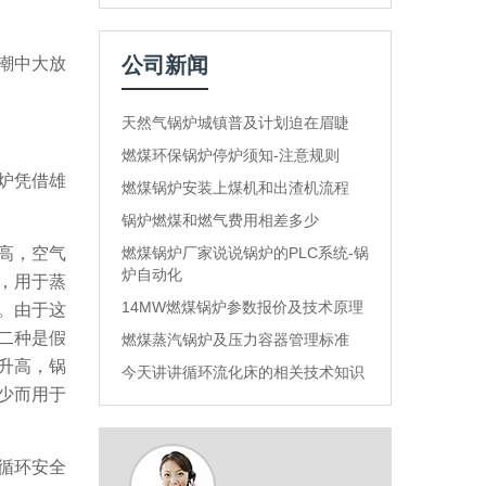
公司新闻
潮中大放
天然气锅炉城镇普及计划迫在眉睫
燃煤环保锅炉停炉须知-注意规则
炉凭借雄
燃煤锅炉安装上煤机和出渣机流程
锅炉燃煤和燃气费用相差多少
高，空气
燃煤锅炉厂家说说锅炉的PLC系统-锅
炉自动化
，用于蒸
14MW燃煤锅炉参数报价及技术原理
。由于这
二种是假
燃煤蒸汽锅炉及压力容器管理标准
升高，锅
今天讲讲循环流化床的相关技术知识
少而用于
循环安全