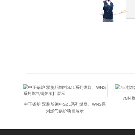
75吨
目（新郑
中正锅炉 双胞胎饲料SZL系列燃煤、WNS系
列燃气锅炉项目展示