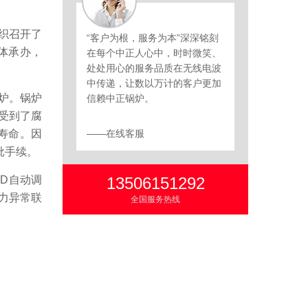
织召开了
“客户为根，服务为本”深深铭刻
具体承办，
在每个中正人心中，时时微笑、
处处用心的服务品质在无线电波
中传递，让数以万计的客户更加
炉。锅炉
信赖中正锅炉。
受到了腐
寿命。因
——在线客服
批手续。
D自动调
13506151292
力异常联
全国服务热线