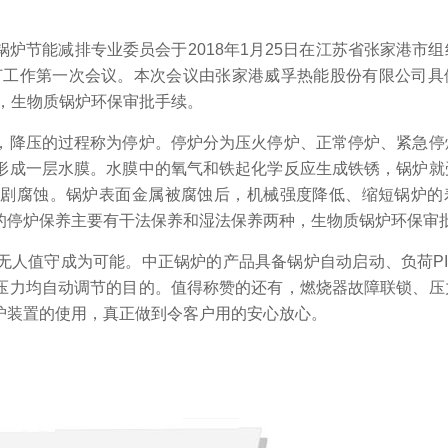
。
炉节能减排专业委员会于2018年1月25日在江苏省张家港市组
》标准修订工作第一次会议。本次会议由张家港威孚热能股份有限公司
议，生物质锅炉环保审批手续。
，降压的过程称为停炉。停炉分为压火停炉、正常停炉、紧急停
形成一层水膜。水膜中的氧气和铁起化学反应生成铁锈，锅炉就
加剧腐蚀。锅炉表面金属被腐蚀后，机械强度降低、缩短锅炉的
的停炉保养主要有干法保养和湿法保养两种，生物质锅炉环保审
无人值守成为可能。中正锅炉的产品具备锅炉自动启动、负荷PI
压力均自动调节的目的。值得称赞的还有，燃烧器故障联锁、压
护装置的使用，真正做到令客户用的安心放心。